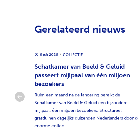
Gerelateerd nieuws
9 juli 2026
COLLECTIE
f Dutch
Schatkamer van Beeld & Geluid
passeert mijlpaal van één miljoen
bezoekers
 Dutch Game
n van de
Ruim een maand na de lancering bereikt de
luid
Schatkamer van Beeld & Geluid een bijzondere
hiedenis
mijlpaal: één miljoen bezoekers. Structureel
grasduinen dagelijks duizenden Nederlanders door d
enorme collec...