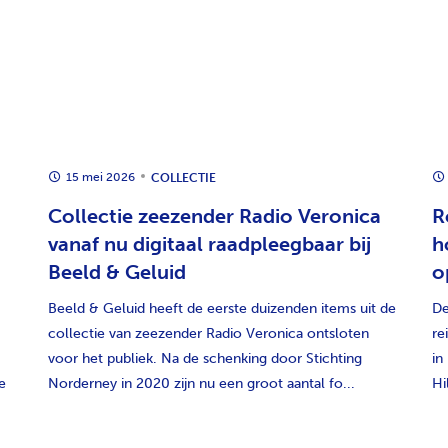
15 mei 2026
COLLECTIE
Collectie zeezender Radio Veronica
R
vanaf nu digitaal raadpleegbaar bij
h
Beeld & Geluid
o
Beeld & Geluid heeft de eerste duizenden items uit de
De
collectie van zeezender Radio Veronica ontsloten
re
voor het publiek. Na de schenking door Stichting
in
e
Norderney in 2020 zijn nu een groot aantal fo...
Hi