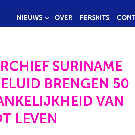
NIEUWS
OVER
PERSKITS
CONT
RCHIEF SURINAME
GELUID BRENGEN 50
ANKELIJKHEID VAN
OT LEVEN