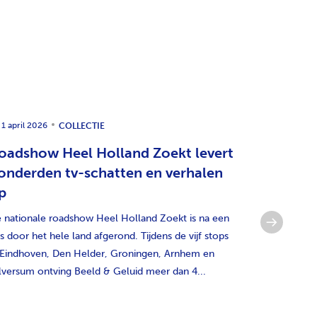
1 april 2026
21 januari
COLLECTIE
oadshow Heel Holland Zoekt levert
Regiona
onderden tv-schatten en verhalen
duurzaam
p
Geluid
 nationale roadshow Heel Holland Zoekt is na een
NH Media en
is door het hele land afgerond. Tijdens de vijf stops
omroepen ge
 Eindhoven, Den Helder, Groningen, Arnhem en
archiveren v
lversum ontving Beeld & Geluid meer dan 4...
Geluid. Met 