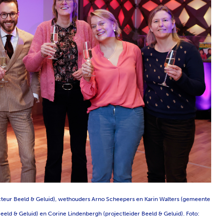
recteur Beeld & Geluid), wethouders Arno Scheepers en Karin Walters (gemeente
Beeld & Geluid) en Corine Lindenbergh (projectleider Beeld & Geluid). Foto: