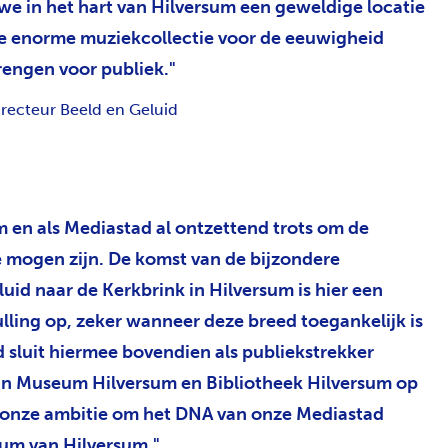
t we in het hart van Hilversum een geweldige locatie
 enorme muziekcollectie voor de eeuwigheid
rengen voor publiek.
irecteur Beeld en Geluid
 en als Mediastad al ontzettend trots om de
e mogen zijn. De komst van de bijzondere
uid naar de Kerkbrink in Hilversum is hier een
lling op, zeker wanneer deze breed toegankelijk is
d sluit hiermee bovendien als publiekstrekker
van Museum Hilversum en Bibliotheek Hilversum op
 onze ambitie om het DNA van onze Mediastad
rum van Hilversum.