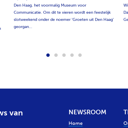
Den Haag, het voormalig Museum voor
Wi
Communicatie. Om dit te vieren wordt een feestelijk
Da
slotweekend onder de noemer 'Groeten uit Den Haag'
Ge
georgan...
n
1
2
3
4
5
ws van
NEWSROOM
T
Home
O