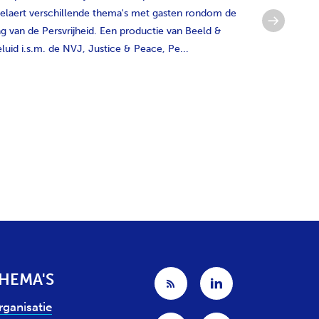
elaert verschillende thema's met gasten rondom de
journalistie
g van de Persvrijheid. Een productie van Beeld &
verlaten. D
luid i.s.m. de NVJ, Justice & Peace, Pe...
educatieve 
...
HEMA'S
rganisatie