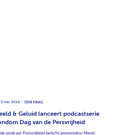
3 mei 2024
31 januari
DEN HAAG
eeld & Geluid lanceert podcastserie
Beeld & 
ondom Dag van de Persvrijheid
locatie 
 de podcast Persvrijheid belicht presentator Merel
Beeld & Gel