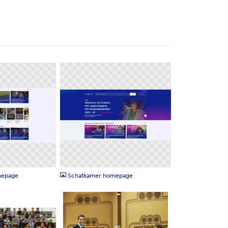
PNG
mepage
Schatkamer homepage