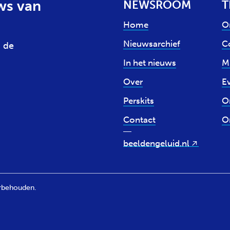
ws van
NEWSROOM
T
Home
O
Nieuwsarchief
Co
 de
In het nieuws
M
Over
E
Perskits
O
Contact
O
beeldengeluid.nl
orbehouden.