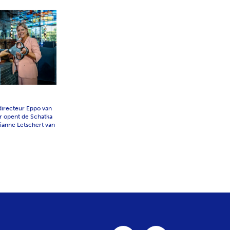
directeur Eppo van
r opent de Schatka
ianne Letschert van