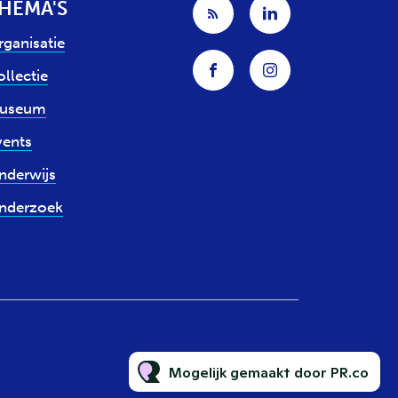
HEMA'S
rganisatie
llectie
useum
vents
nderwijs
nderzoek
Mogelijk gemaakt door PR.co