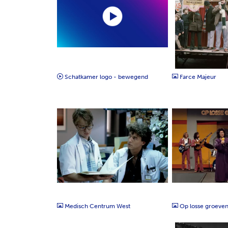
TIFF
MP4
Schatkamer logo - bewegend
Farce Majeur
TIFF
TIFF
Medisch Centrum West
Op losse groeve