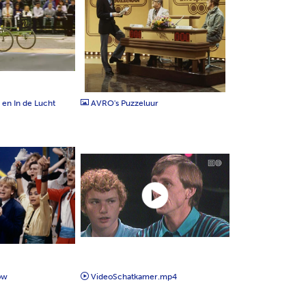
JPG
 en In de Lucht
AVRO's Puzzeluur
MP4
ow
VideoSchatkamer.mp4