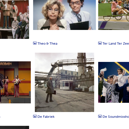
TIFF
TIFF
Theo & Thea
Ter Land Ter Zee
JPG
JPG
n
De Fabriek
De Soundmixsh