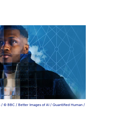
/ © BBC / Better Images of AI / Quantified Human /