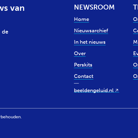
ws van
NEWSROOM
T
Home
O
Nieuwsarchief
Co
 de
In het nieuws
M
Over
E
Perskits
O
Contact
O
beeldengeluid.nl
orbehouden.