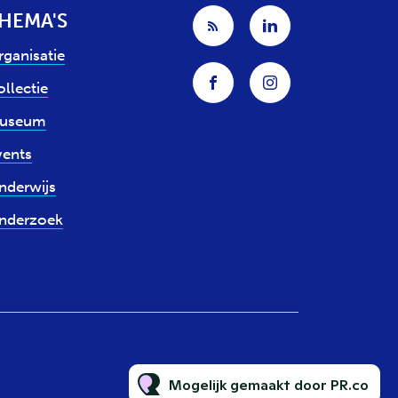
HEMA'S
rganisatie
llectie
useum
vents
nderwijs
nderzoek
Mogelijk gemaakt door PR.co