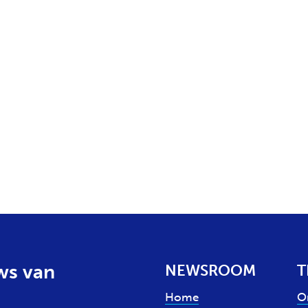
ws van
NEWSROOM
T
Home
O