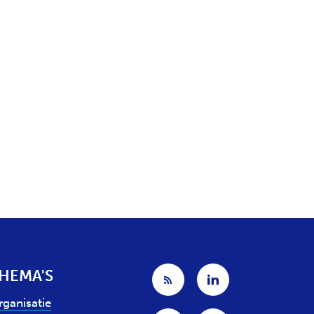
HEMA'S
rganisatie