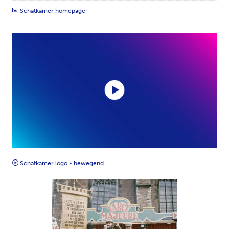
Schatkamer homepage
MP4
Schatkamer logo - bewegend