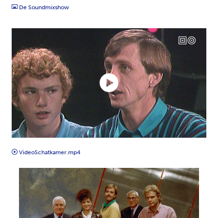
De Soundmixshow
MP4
VideoSchatkamer.mp4