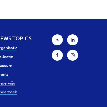
EWS TOPICS
rganisatie
llectie
useum
vents
nderwijs
nderzoek