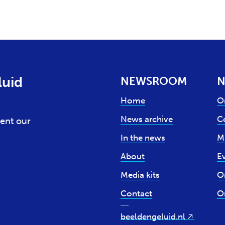
luid
NEWSROOM
N
Home
O
News archive
Co
ent our
In the news
M
About
E
Media kits
O
Contact
O
beeldengeluid.nl