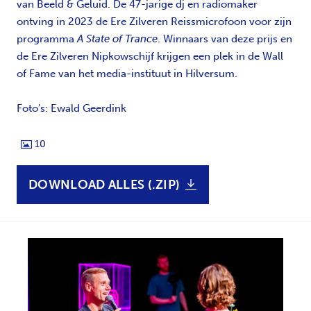
van Beeld & Geluid. De 47-jarige dj en radiomaker
ontving in 2023 de Ere Zilveren Reissmicrofoon voor zijn
programma
A State of Trance
. Winnaars van deze prijs en
de Ere Zilveren Nipkowschijf krijgen een plek in de Wall
of Fame van het media-instituut in Hilversum.
Foto's: Ewald Geerdink
10
DOWNLOAD ALLES (.ZIP)