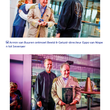
JPG
Armin van Buuren ontmoet Beeld & Geluid-directeur Eppo van Nispe
n tot Sevenaer