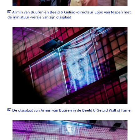
JPG
Armin van Buuren en Beeld & Geluid-directeur Eppo van Nispen met
de miniatuur-versie van zijn glasplaat
JPG
De glasplaat van Armin van Buuren in de Beeld & Geluid Wall of Fame