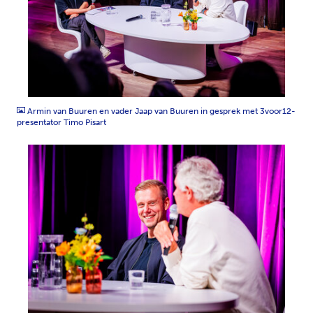
JPG
Armin van Buuren en vader Jaap van Buuren in gesprek met 3voor12-
presentator Timo Pisart
JPG