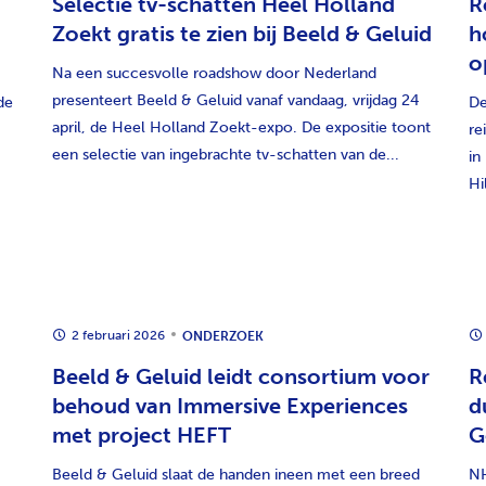
Selectie tv-schatten Heel Holland
R
Zoekt gratis te zien bij Beeld & Geluid
h
o
Na een succesvolle roadshow door Nederland
presenteert Beeld & Geluid vanaf vandaag, vrijdag 24
de
De
april, de Heel Holland Zoekt-expo. De expositie toont
re
een selectie van ingebrachte tv-schatten van de...
in
Hi
2 februari 2026
ONDERZOEK
Beeld & Geluid leidt consortium voor
R
behoud van Immersive Experiences
d
met project HEFT
G
Beeld & Geluid slaat de handen ineen met een breed
NH