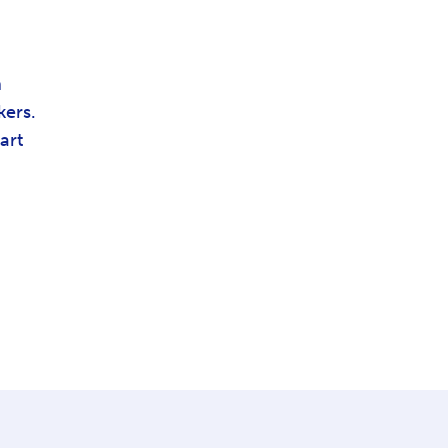
n
kers.
art