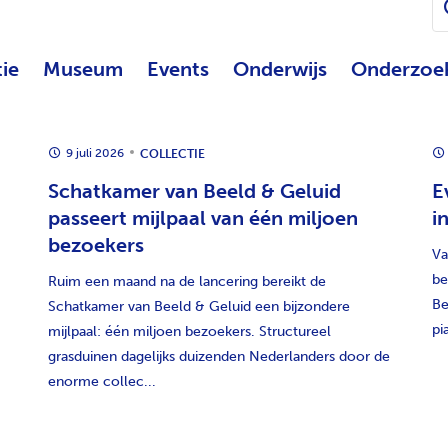
tie
Museum
Events
Onderwijs
Onderzoe
9 juli 2026
COLLECTIE
t
Schatkamer van Beeld & Geluid
E
passeert mijlpaal van één miljoen
i
bezoekers
Va
be
Ruim een maand na de lancering bereikt de
Be
Schatkamer van Beeld & Geluid een bijzondere
pi
mijlpaal: één miljoen bezoekers. Structureel
grasduinen dagelijks duizenden Nederlanders door de
enorme collec...