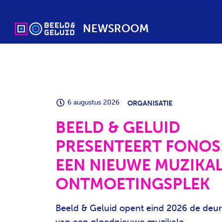
NEWSROOM
6 augustus 2026
ORGANISATIE
BEELD & GELUID
PRESENTEERT FONOS
EEN NIEUWE MUZIKA
ONTMOETINGSPLEK
Beeld & Geluid opent eind 2026 de deu
van een gloednieuwe muzikale