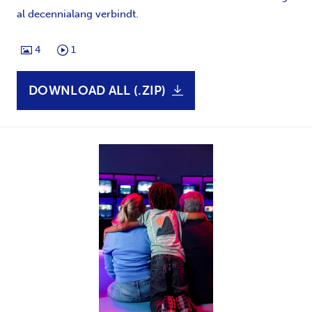
al decennialang verbindt.
4
1
DOWNLOAD ALL (.ZIP)
JPG