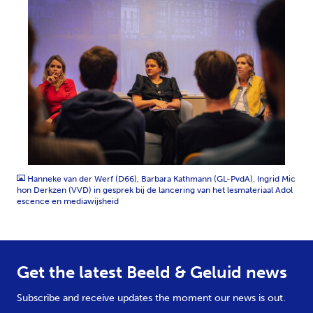
JPG
Hanneke van der Werf (D66), Barbara Kathmann (GL-PvdA), Ingrid Mic
hon Derkzen (VVD) in gesprek bij de lancering van het lesmateriaal Adol
escence en mediawijsheid
Get the latest Beeld & Geluid news
Subscribe and receive updates the moment our news is out.