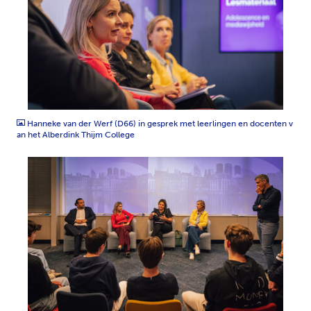
JPG
Hanneke van der Werf (D66) in gesprek met leerlingen en docenten v
an het Alberdink Thijm College