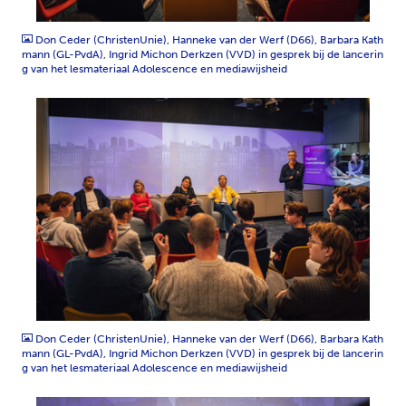
JPG
Don Ceder (ChristenUnie), Hanneke van der Werf (D66), Barbara Kath
mann (GL-PvdA), Ingrid Michon Derkzen (VVD) in gesprek bij de lancerin
g van het lesmateriaal Adolescence en mediawijsheid
JPG
Don Ceder (ChristenUnie), Hanneke van der Werf (D66), Barbara Kath
mann (GL-PvdA), Ingrid Michon Derkzen (VVD) in gesprek bij de lancerin
g van het lesmateriaal Adolescence en mediawijsheid