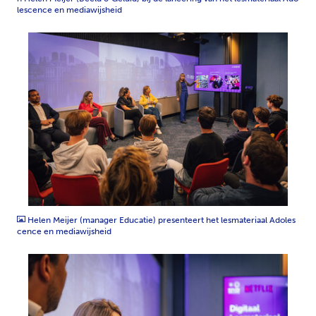
lescence en mediawijsheid
JPG
Helen Meijer (manager Educatie) presenteert het lesmateriaal Adoles
cence en mediawijsheid