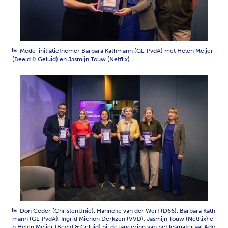
JPG
Mede-initiatiefnemer Barbara Kathmann (GL-PvdA) met Helen Meijer
(Beeld & Geluid) en Jasmijn Touw (Netflix)
JPG
Don Ceder (ChristenUnie), Hanneke van der Werf (D66), Barbara Kath
mann (GL-PvdA), Ingrid Michon Derkzen (VVD), Jasmijn Touw (Netflix) e
n Helen Meijer (Beeld & Geluid) bij de lancering van het lesmateriaal Ado