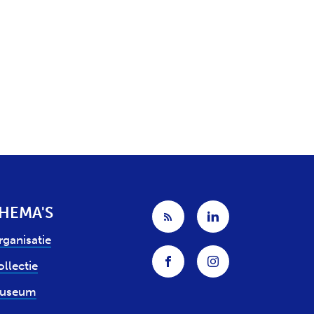
HEMA'S
rganisatie
llectie
useum