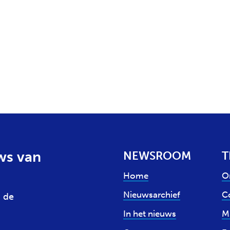
ws van
NEWSROOM
T
Home
O
Nieuwsarchief
Co
 de
In het nieuws
M